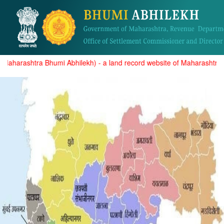
arashtra Bhumi Abhilekh) - a land record website of Maharashtra state (
गाव नमुना नंबर ७/१२, ८अ, मालमत्ता पत्रक व क-प्रत
पाहणे