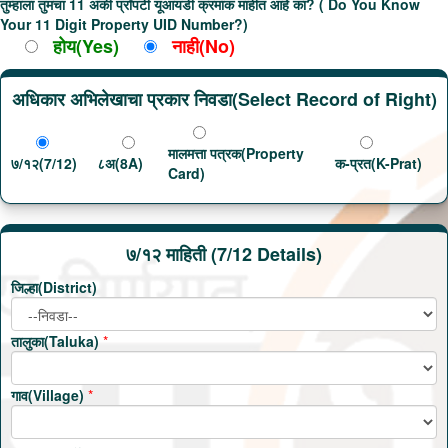
तुम्हाला तुमचा 11 अंकी प्रॉपर्टी यूआयडी क्रमांक माहीत आहे का? ( Do You Know
Your 11 Digit Property UID Number?)
होय(Yes)
नाही(No)
अधिकार अभिलेखाचा प्रकार निवडा(Select Record of Right)
मालमत्ता पत्रक(Property
७/१२(7/12)
८अ(8A)
क-प्रत(K-Prat)
Card)
७/१२ माहिती (7/12 Details)
जिल्हा(District)
तालुका(Taluka)
*
गाव(Village)
*