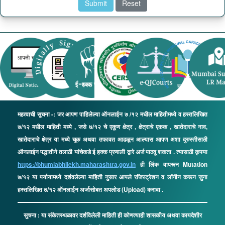
महत्वाची सूचना -: जर आपण पाहिलेल्या ऑनलाईन ७ /१२ मधील माहितीमध्ये व हस्तलिखित
७/१२ मधील माहिती मध्ये , जसे ७/१२ चे एकूण क्षेत्र , क्षेत्राचे एकक , खातेदाराचे नाव,
खातेदाराचे क्षेत्र या मध्ये चूक अथवा तफावत आढळून आल्यास आपण अशा दुरुस्तीसाठी
ऑनलाईन पद्धातीने तलाठी यांचेकडे ई हक्क प्रणाली द्वारे अर्ज पाठवू शकता . त्यासाठी कृपया
https://bhumiabhilekh.maharashtra.gov.in
ही लिंक वापरून Mutation
७/१२ या पर्यायामध्ये दर्शवलेल्या माहिती नुसार आपले रजिस्ट्रेशन व लॉगीन करून जुना
हस्तलिखित ७/१२ ऑनलाईन अर्जासोबत अपलोड (Upload) करावा .
सुचना : या संकेतस्थळावर दर्शविलेली माहिती ही कोणत्याही शासकीय अथवा कायदेशीर